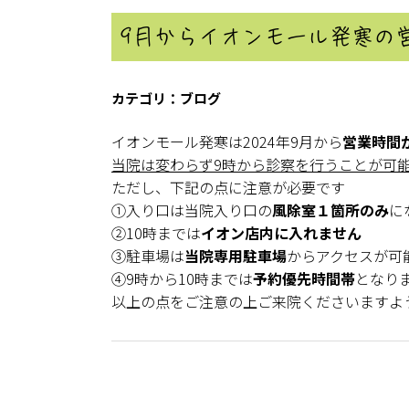
9月からイオンモール発寒の
ブログ
イオンモール発寒は2024年9月から
営業時間
当院は変わらず9時から診察を行うことが可
ただし、下記の点に注意が必要です
①入り口は当院入り口の
風除室１箇所のみ
に
②10時までは
イオン店内に入れません
③駐車場は
当院専用駐車場
からアクセスが可
④9時から10時までは
予約優先時間帯
となり
以上の点をご注意の上ご来院くださいますよ